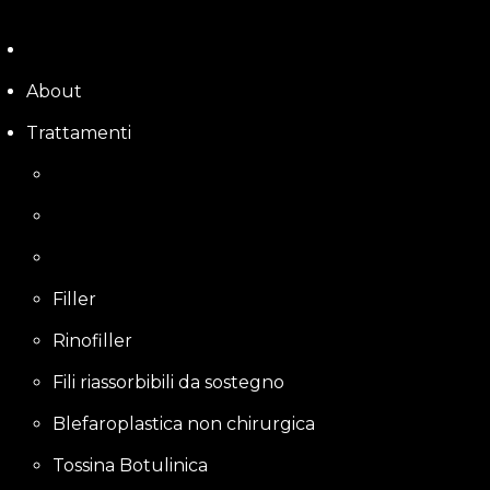
Skip
to
content
About
Trattamenti
Filler
Rinofiller
Fili riassorbibili da sostegno
Blefaroplastica non chirurgica
Tossina Botulinica