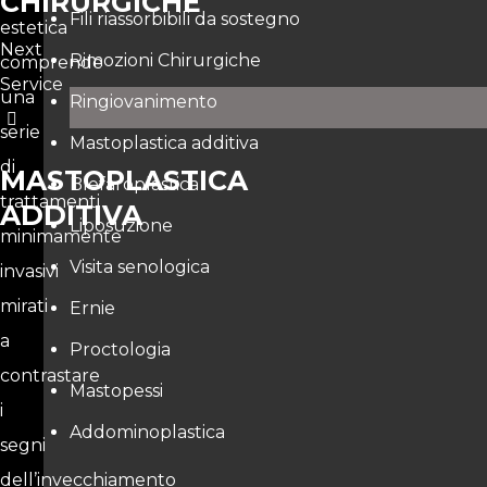
CHIRURGICHE
Fili riassorbibili da sostegno
estetica
Next
Rimozioni Chirurgiche
comprende
Service
una
Ringiovanimento
serie
Mastoplastica additiva
di
MASTOPLASTICA
Blefaroplastica
trattamenti
ADDITIVA
Liposuzione
minimamente
Visita senologica
invasivi
mirati
Ernie
a
Proctologia
contrastare
Mastopessi
i
Addominoplastica
segni
dell’invecchiamento