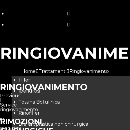
RINGIOVANIM
Home
Trattamenti
Ringiovanimento
Filler
RINGIOVANIMENTO
Iperidrosi
Previous
Il
Tossina Botulinica
Service
ringiovanimento
Rinofiller
in
RIMOZIONI
Blefaroplastica non chirurgica
medicina