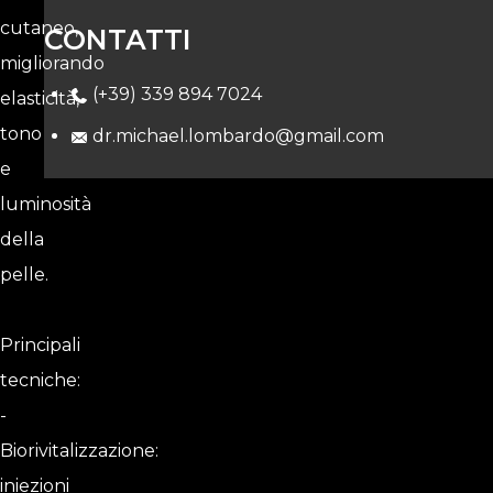
cutaneo,
CONTATTI
migliorando
(+39) 339 894 7024
elasticità,
tono
dr.michael.lombardo@gmail.com
e
luminosità
della
pelle.
Principali
tecniche:
-
Biorivitalizzazione:
iniezioni