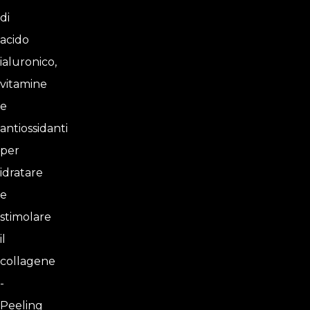
di
acido
ialuronico,
vitamine
e
antiossidanti
per
idratare
e
stimolare
il
collagene
-
Peeling