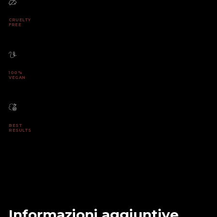
CRUELTY
FREE
100%
VEGAN
BEST
RESULTS
Informazioni aggiuntive