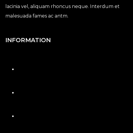
lacinia vel, aliquam rhoncus neque. Interdum et
malesuada fames ac antm.
INFORMATION
Ut scelerisque consequat justo eu
dignissim uspendisse
imperdiet sed neque nec porttitor.
Vestibulum
sed condimentum mattis, accumsan in
turpis. Fusce