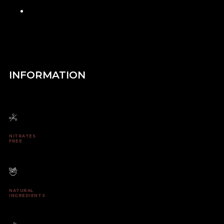
neque. In a elit eget magna accumsan
INFORMATION
NITRATES
FREE
NATURAL
INGREDIENTS