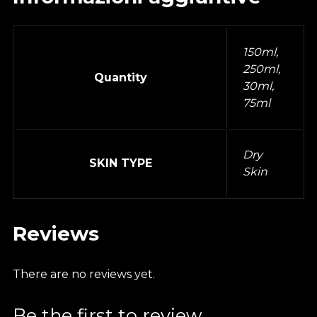
150ml,
250ml,
Quantity
30ml,
75ml
Dry
SKIN TYPE
Skin
Reviews
There are no reviews yet.
Be the first to review