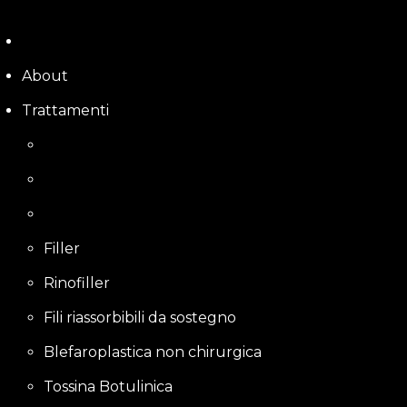
Skip
to
content
About
Trattamenti
Filler
Rinofiller
Fili riassorbibili da sostegno
Blefaroplastica non chirurgica
Tossina Botulinica