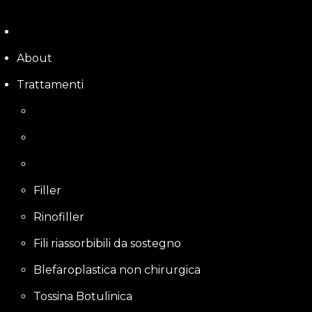
Skip
to
content
About
Trattamenti
Filler
Rinofiller
Fili riassorbibili da sostegno
Blefaroplastica non chirurgica
Tossina Botulinica