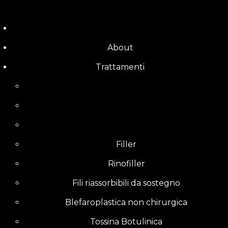
Skip
to
content
About
Trattamenti
Filler
Rinofiller
Fili riassorbibili da sostegno
Blefaroplastica non chirurgica
Tossina Botulinica