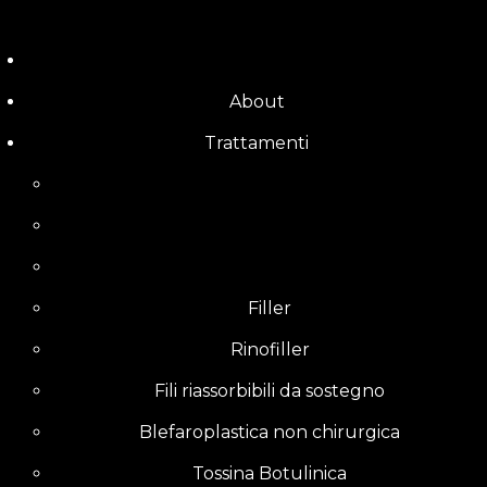
Skip
to
content
About
Trattamenti
Filler
Rinofiller
Fili riassorbibili da sostegno
Blefaroplastica non chirurgica
Tossina Botulinica