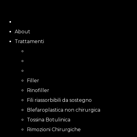
Skip
to
content
About
Trattamenti
Filler
Rinofiller
Fili riassorbibili da sostegno
Blefaroplastica non chirurgica
Tossina Botulinica
Rimozioni Chirurgiche