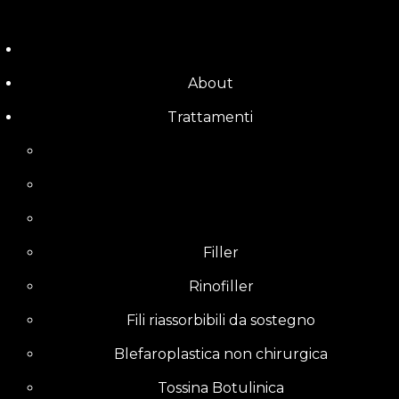
Skip
to
content
About
Trattamenti
Filler
Rinofiller
Fili riassorbibili da sostegno
Blefaroplastica non chirurgica
Tossina Botulinica