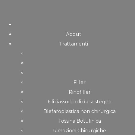
Skip
to
content
About
Trattamenti
Filler
Rinofiller
Fili riassorbibili da sostegno
Blefaroplastica non chirurgica
Tossina Botulinica
Rimozioni Chirurgiche