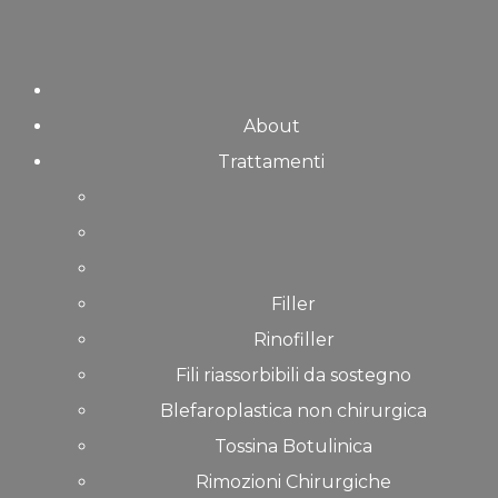
Skip
to
content
About
Trattamenti
Filler
Rinofiller
Fili riassorbibili da sostegno
Blefaroplastica non chirurgica
Tossina Botulinica
Rimozioni Chirurgiche