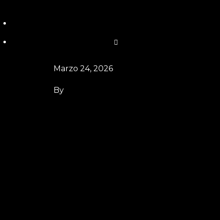
Marzo 24, 2026
By