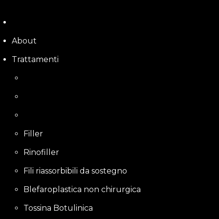
Skip
to
content
About
Trattamenti
Filler
Rinofiller
Fili riassorbibili da sostegno
Blefaroplastica non chirurgica
Tossina Botulinica