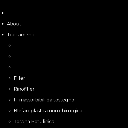
Skip
to
content
About
Trattamenti
Filler
Rinofiller
Fili riassorbibili da sostegno
Blefaroplastica non chirurgica
Tossina Botulinica