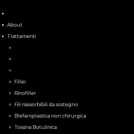
Skip
to
content
About
Trattamenti
Filler
Rinofiller
Fili riassorbibili da sostegno
Blefaroplastica non chirurgica
Tossina Botulinica