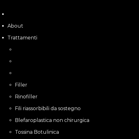
Skip
to
content
About
Trattamenti
Filler
Rinofiller
Fili riassorbibili da sostegno
Blefaroplastica non chirurgica
Tossina Botulinica