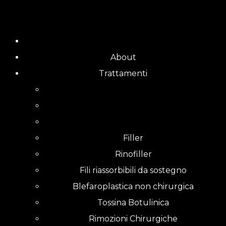
Skip
to
content
About
Trattamenti
Filler
Rinofiller
Fili riassorbibili da sostegno
Blefaroplastica non chirurgica
Tossina Botulinica
Rimozioni Chirurgiche