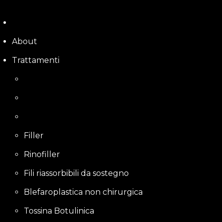
Skip
to
content
About
Trattamenti
Filler
Rinofiller
Fili riassorbibili da sostegno
Blefaroplastica non chirurgica
Tossina Botulinica