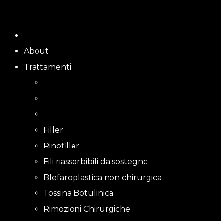
Skip
to
content
About
Trattamenti
Filler
Rinofiller
Fili riassorbibili da sostegno
Blefaroplastica non chirurgica
Tossina Botulinica
Rimozioni Chirurgiche