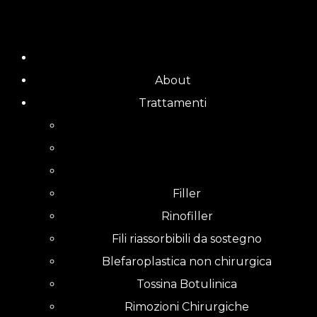
Skip
to
content
About
Trattamenti
Filler
Rinofiller
Fili riassorbibili da sostegno
Blefaroplastica non chirurgica
Tossina Botulinica
Rimozioni Chirurgiche