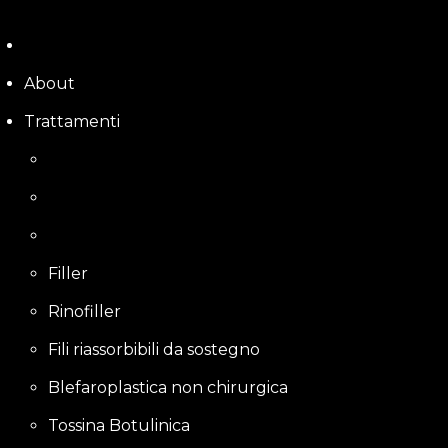
Skip
to
content
About
Trattamenti
Filler
Rinofiller
Fili riassorbibili da sostegno
Blefaroplastica non chirurgica
Tossina Botulinica