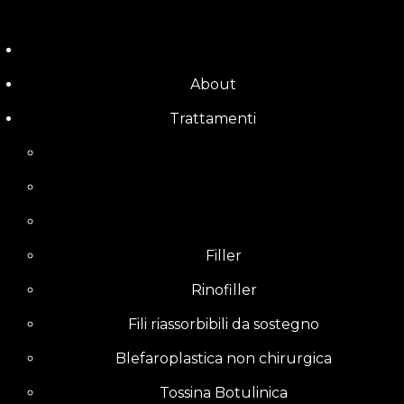
Skip
to
content
About
Trattamenti
Filler
Rinofiller
Fili riassorbibili da sostegno
Blefaroplastica non chirurgica
Tossina Botulinica